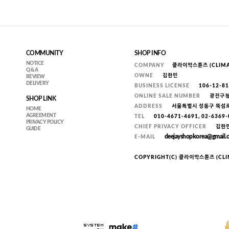
COMMUNITY
SHOP INFO
NOTICE
COMPANY
클라이막스튠즈 (CLIMA
Q & A
OWNE
김한민
REVIEW
DELIVERY
BUSINESS LICENSE
106-12-8
ONLINE SALE NUMBER
광진구청 
SHOP LINK
ADDRESS
서울특별시 성동구 뚝섬로 
HOME
AGREEMENT
TEL
010-4671-4691, 02-6369
PRIVACY POLICY
CHIEF PRIVACY OFFICER
김한
GUIDE
deejayshopkorea@gmail.
E-MAIL
COPYRIGHT(C) 클라이막스튠즈 (CLIM