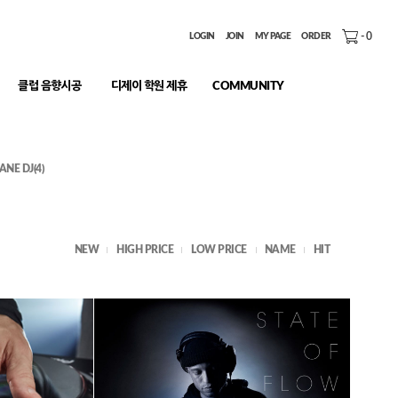
-
0
LOGIN
JOIN
MY PAGE
ORDER
클럽 음향시공
디제이 학원 제휴
COMMUNITY
ANE DJ(4)
NEW
HIGH PRICE
LOW PRICE
NAME
HIT