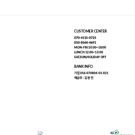
CUSTOMER CENTER
070-4115-0725
010-8564-4691
MON-FRI 10:00~18:00
LUNCH 12:00~13:00
SAT,SUN,HOLIDAY OFF
BANK INFO
기업 056-070804-01-021
예금주 : 김 한 민