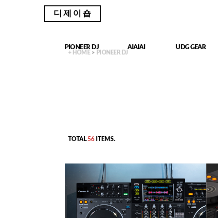
디제이숍
PIONEER DJ
AIAIAI
UDG GEAR
+ HOME
>
PIONEER DJ
TOTAL
56
ITEMS.