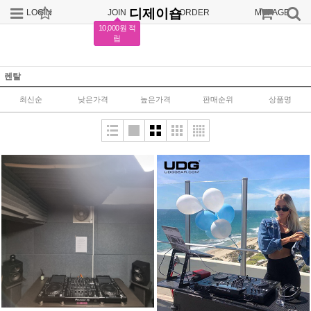
디제이숍
LOGIN
JOIN
ORDER
MYPAGE
10,000원 적
립
렌탈
최신순
낮은가격
높은가격
판매순위
상품명