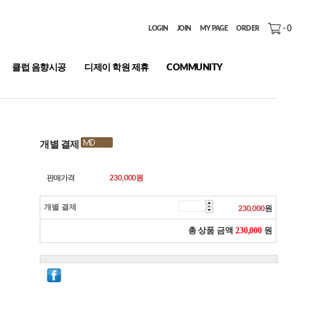
-
0
LOGIN
JOIN
MY PAGE
ORDER
클럽 음향시공
디제이 학원 제휴
COMMUNITY
개별 결제
판매가격
230,000
원
개별 결제
230,000
원
총 상품 금액
230,000
원