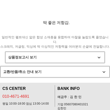
딱 좋은 저항감.
일반적인 펠트대신 얇은 합성 소재층을 융합하여 마찰을 놀랍도록 줄였습니
다.
스크래치, 저글링, 믹싱에 딱 이상적인 저항력을 여러분의 손끝에 전달합니다.
상품정보고시 보기
교환/반품/취소 안내 보기
프 하세요!
CS CENTER
BANK INFO
010-4671-4691
예금주 : 김 한 민
평일 10:00-18:00 점심 13:00-14:00
기업 05607080401021
김한민