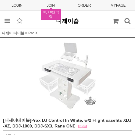
LOGIN
JOIN
ORDER
MYPAGE
10,000원 적
립
디제이숍
디제이 테이블
>
Pro X
[디제이테이블]Prox DJ Control In White, w/2 Flight casefits XDJ
-XZ, DDJ-1000, DDJ-SX3, Rane ONE