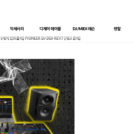
악세서리
디제이 테이블
DJ/MIDI 레슨
렌탈
[디제이 컨트롤러] PIONEER DJ DDJ-REV7 [재고 문의]