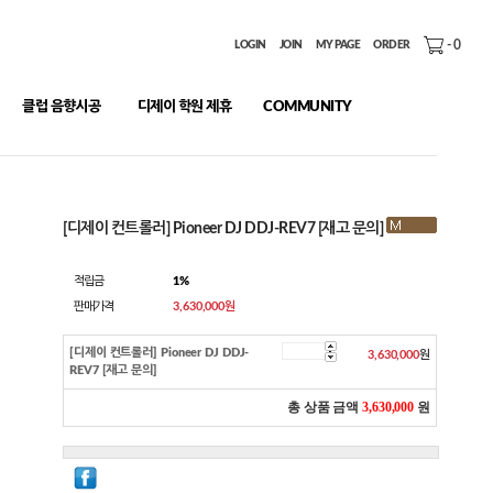
-
0
LOGIN
JOIN
MY PAGE
ORDER
클럽 음향시공
디제이 학원 제휴
COMMUNITY
[디제이 컨트롤러] Pioneer DJ DDJ-REV7 [재고 문의]
적립금
1%
판매가격
3,630,000
원
[디제이 컨트롤러] Pioneer DJ DDJ-
3,630,000
원
REV7 [재고 문의]
총 상품 금액
3,630,000
원