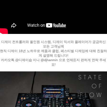
디제이 컨트롤러와 올인원 시스템, 디제이 믹서와 플레이어가 궁금하신
모든 고객님께
페이코 라이
현직 디제이 18년 노하우로 제품과 클럽, 페스티벌 디제잉에 대해 친절하
구매
게 설명해 드립니다!
카카오톡 @디제이숍 이나 @djhanmin 으로 언제든지 편하게 연락 주세
요!