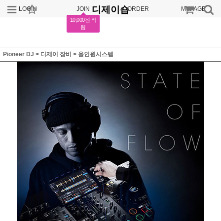
디제이숍
LOGIN
JOIN
ORDER
MYPAGE
10,000원 적
립
Pioneer DJ
>
디제이 장비
>
올인원시스템