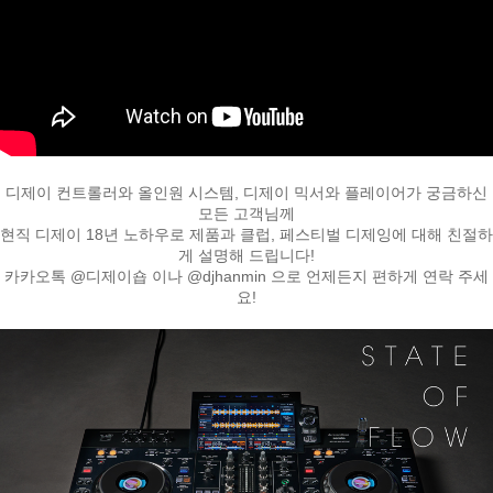
디제이 컨트롤러와 올인원 시스템, 디제이 믹서와 플레이어가 궁금하신
모든 고객님께
페이코 라이
현직 디제이 18년 노하우로 제품과 클럽, 페스티벌 디제잉에 대해 친절하
구매
게 설명해 드립니다!
카카오톡 @디제이숍 이나 @djhanmin 으로 언제든지 편하게 연락 주세
요!