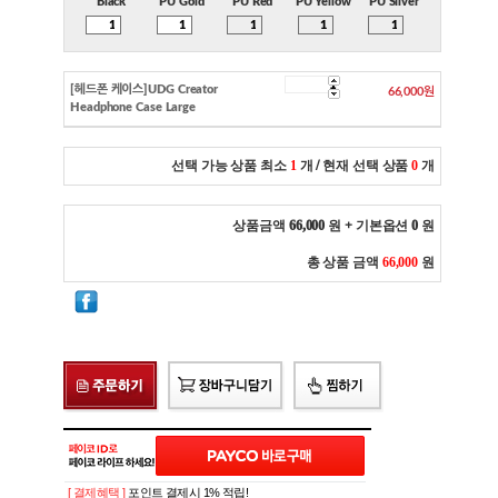
Black
PU Gold
PU Red
PU Yellow
PU Silver
[헤드폰 케이스]UDG Creator
66,000원
Headphone Case Large
선택 가능 상품 최소
1
개
/ 현재 선택 상품
0
개
상품금액
66,000
원 + 기본옵션
0
원
총 상품 금액
66,000
원
[ 결제혜택 ]
포인트 결제시 1% 적립!