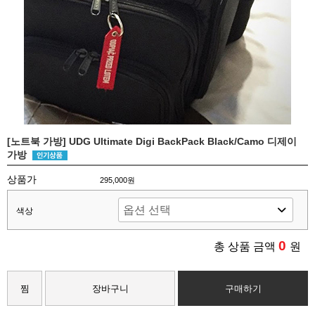
[노트북 가방] UDG Ultimate Digi BackPack Black/Camo 디제이
가방
상품가
295,000원
색상
0
총 상품 금액
원
찜
장바구니
구매하기