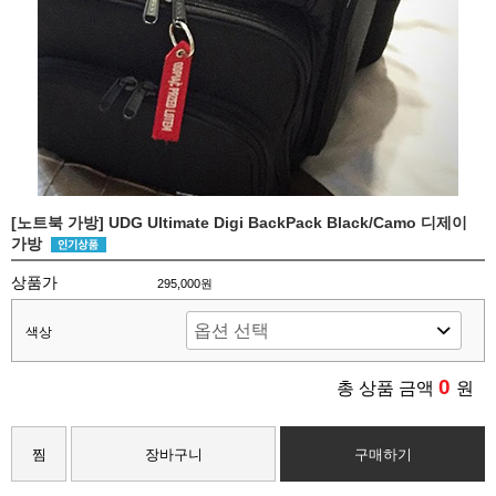
[노트북 가방] UDG Ultimate Digi BackPack Black/Camo 디제이
가방
상품가
295,000원
색상
0
총 상품 금액
원
찜
장바구니
구매하기