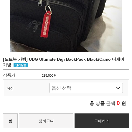
[노트북 가방] UDG Ultimate Digi BackPack Black/Camo 디제이
가방
상품가
295,000원
색상
0
총 상품 금액
원
찜
장바구니
구매하기