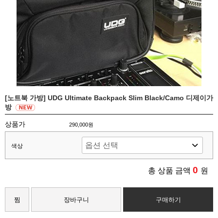
[노트북 가방] UDG Ultimate Backpack Slim Black/Camo 디제이가
방
상품가
290,000원
색상
0
총 상품 금액
원
찜
장바구니
구매하기